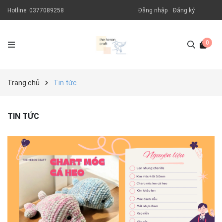
Hotline:
0377089258
Đăng nhập
Đăng ký
0
Trang chủ
Tin tức
TIN TỨC