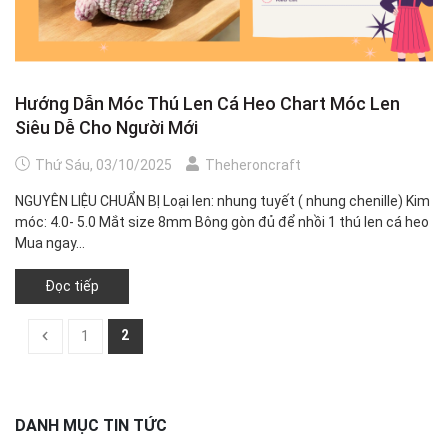
Hướng Dẫn Móc Thú Len Cá Heo Chart Móc Len
Siêu Dễ Cho Người Mới
Thứ Sáu, 03/10/2025
Theheroncraft
NGUYÊN LIỆU CHUẨN BỊ Loại len: nhung tuyết ( nhung chenille) Kim
móc: 4.0- 5.0 Mắt size 8mm Bông gòn đủ để nhồi 1 thú len cá heo
Mua ngay...
Đọc tiếp
2
1
DANH MỤC TIN TỨC