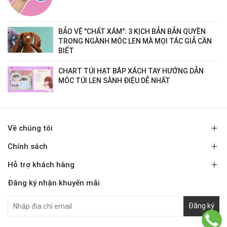
BẢO VỆ "CHẤT XÁM": 3 KỊCH BẢN BẢN QUYỀN
TRONG NGÀNH MÓC LEN MÀ MỌI TÁC GIẢ CẦN
BIẾT
CHART TÚI HẠT BẮP XÁCH TAY HƯỚNG DẪN
MÓC TÚI LEN SÀNH ĐIỆU DỄ NHẤT
Về chúng tôi
Chính sách
Hỗ trợ khách hàng
Đăng ký nhận khuyến mãi
Đăng ký