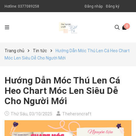
Hotline:
0377089258
Đăng nhập
Đăng ký
0
Trang chủ
Tin tức
Hướng Dẫn Móc Thú Len Cá Heo Chart
Móc Len Siêu Dễ Cho Người Mới
Hướng Dẫn Móc Thú Len Cá
Heo Chart Móc Len Siêu Dễ
Cho Người Mới
Thứ Sáu, 03/10/2025
Theheroncraft