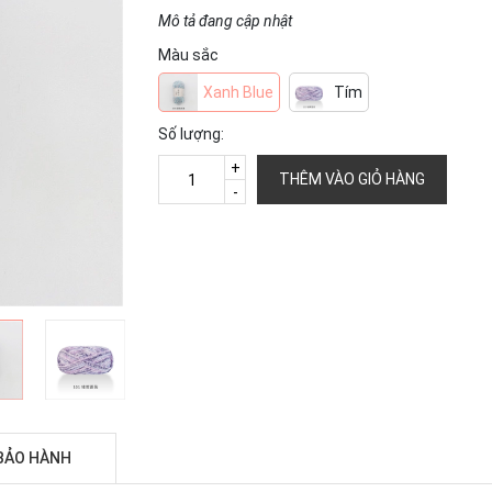
Mô tả đang cập nhật
Màu sắc
Xanh Blue
Tím
Số lượng:
+
THÊM VÀO GIỎ HÀNG
-
BẢO HÀNH