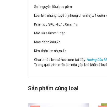
Set nguyên liệu bao gồm:
Loại len: nhung tuyết ( nhung chenille) x 1 cuộ
Kim móc SKC: 4.0/ 5.0mm 1c
Mắt size 8mm 1 cặp
Móc đánh dấu 2c
Kim khâu len nhựa 1c
Chart móc len cá heo xem tại đây:
Hướng Dẫn Mó
Trong quá trình móc len nếu gặp khó khăn ở bư
Sản phẩm cùng loại