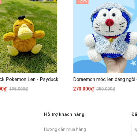
- 23%
ck Pokemon Len - Psyduck
000₫
270.000₫
195.000₫
350.000₫
Hỗ trợ khách hàng
Đă
Hướng dẫn mua hàng