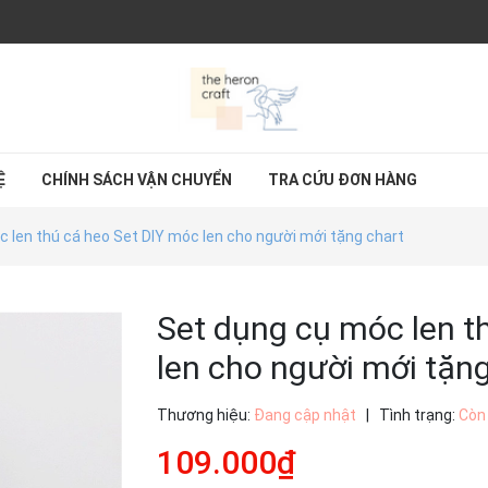
Ệ
CHÍNH SÁCH VẬN CHUYỂN
TRA CỨU ĐƠN HÀNG
 len thú cá heo Set DIY móc len cho người mới tặng chart
Set dụng cụ móc len t
len cho người mới tặn
Thương hiệu:
Đang cập nhật
|
Tình trạng:
Còn
109.000₫