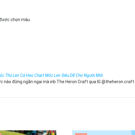
n, được chọn màu
c Thú Len Cá Heo Chart Móc Len Siêu Dễ Cho Người Mới
ớc nào đừng ngần ngại mà inb The Heron Craft qua IG @theheron.craft 