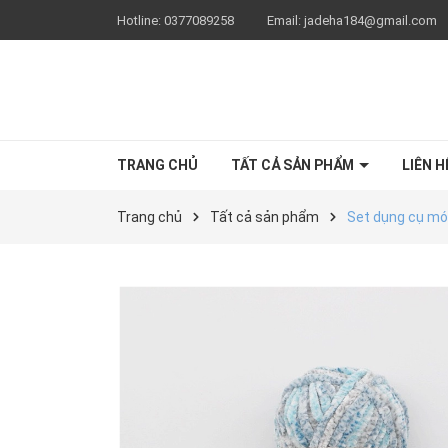
Hotline:
0377089258
Email:
jadeha184@gmail.com
TRANG CHỦ
TẤT CẢ SẢN PHẨM
LIÊN H
Trang chủ
Tất cả sản phẩm
Set dụng cụ móc