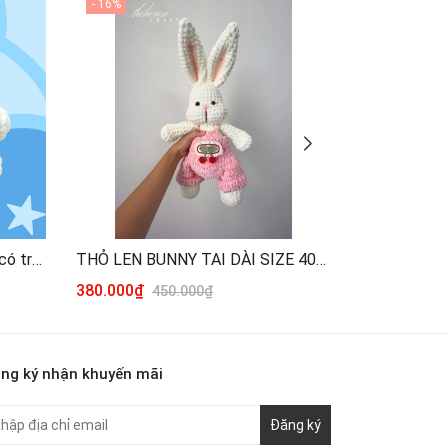
- 16%
- 8%
Doraemon móc len dáng ngồi có trang phục
THỎ LEN BUNNY TAI DÀI SIZE 40CM
380.000₫
109.000₫
450.000₫
1
ng ký nhận khuyến mãi
Đăng ký