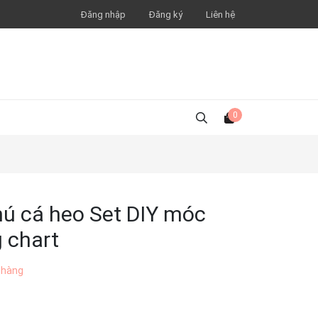
Đăng nhập
Đăng ký
Liên hệ
0
hú cá heo Set DIY móc
g chart
 hàng