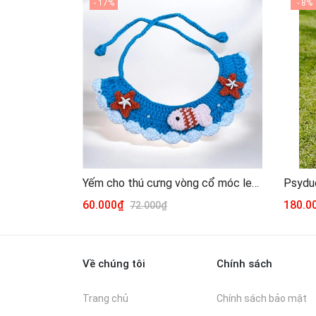
- 17%
- 8%
Yếm cho thú cưng vòng cổ móc len dành cho chó mèo
Psydu
60.000₫
180.
72.000₫
Về chúng tôi
Chính sách
Trang chủ
Chính sách bảo mật