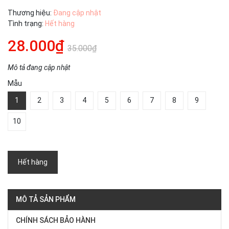
Thương hiệu:
Đang cập nhật
Tình trạng:
Hết hàng
28.000₫
35.000₫
Mô tả đang cập nhật
Mẫu
1
2
3
4
5
6
7
8
9
10
Hết hàng
MÔ TẢ SẢN PHẨM
CHÍNH SÁCH BẢO HÀNH