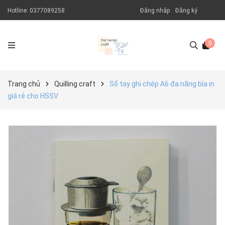
Hotline:
0377089258
Đăng nhập
Đăng ký
0
Trang chủ
Quilling craft
Sổ tay ghi chép A6 đa năng bìa in
giá rẻ cho HSSV