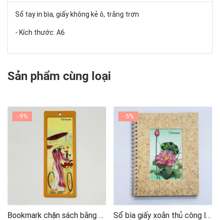
Sổ tay in bìa, giấy không kẻ ô, trắng trơn
- Kích thước: A6
Sản phẩm cùng loại
- 9%
- 5%
Bookmark chặn sách bằng giấy Quilling nghệ thuật - Chặn sách thủ công làm quà tặng
Sổ bìa giấy xoắn thủ công làm quà tặng ý nghĩa